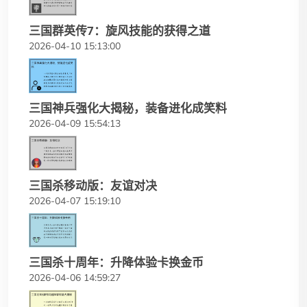
三国群英传7：旋风技能的获得之道
2026-04-10 15:13:00
三国神兵强化大揭秘，装备进化成笑料
2026-04-09 15:54:13
三国杀移动版：友谊对决
2026-04-07 15:19:10
三国杀十周年：升降体验卡换金币
2026-04-06 14:59:27