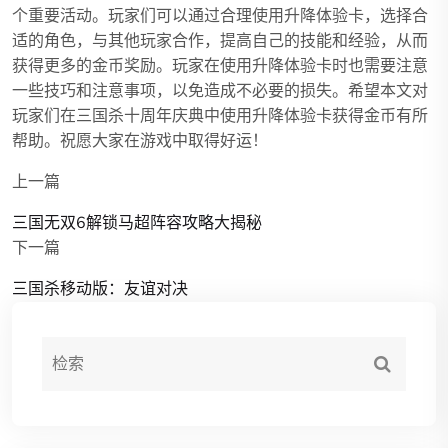
个重要活动。玩家们可以通过合理使用升降体验卡，选择合
适的角色，与其他玩家合作，提高自己的技能和经验，从而
获得更多的金币奖励。玩家在使用升降体验卡时也需要注意
一些技巧和注意事项，以免造成不必要的损失。希望本文对
玩家们在三国杀十周年庆典中使用升降体验卡获得金币有所
帮助。祝愿大家在游戏中取得好运！
上一篇
三国无双6解锁马超阵容攻略大揭秘
下一篇
三国杀移动版：友谊对决