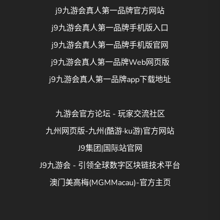
j9九游会真人第一品牌官方网站
j9九游会真人第一品牌手机版入口
j9九游会真人第一品牌手机版官网
j9九游会真人第一品牌Web网页版
j9九游会真人第一品牌app下载地址
九游会官方论坛 - 玩家交流社区
九州网页版-九州(酷游·ku游)官方网站
J9集团|国际站官网
J9九游会 - 引领全球数字区块链技术平台
澳门美高梅(MGMMacau)-官方主页