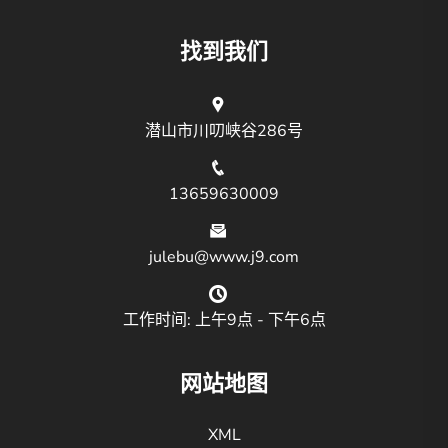
找到我们
潜山市川叨峡谷286号
13659630009
julebu@www.j9.com
工作时间: 上午9点 - 下午6点
网站地图
XML