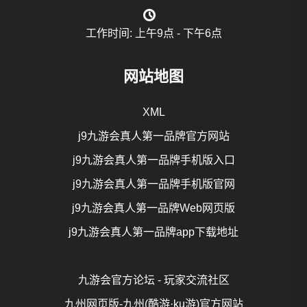
工作时间: 上午9点 - 下午6点
网站地图
XML
j9九游会真人第一品牌官方网站
j9九游会真人第一品牌手机版入口
j9九游会真人第一品牌手机版官网
j9九游会真人第一品牌Web网页版
j9九游会真人第一品牌app下载地址
九游会官方论坛 - 玩家交流社区
九州网页版-九州(酷游·ku游)官方网站